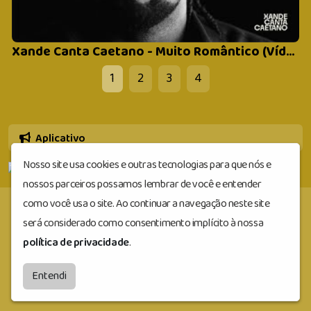
Xande Canta Caetano - Muito Romântico (Vídeo Oficial)
1
2
3
4
Aplicativo
Nosso site usa cookies e outras tecnologias para que nós e
nossos parceiros possamos lembrar de você e entender
como você usa o site. Ao continuar a navegação neste site
será considerado como consentimento implícito à nossa
Webradioguamarenews
© Todos os direitos
política de privacidade
.
reservados.
by
BRASCAST
Entendi